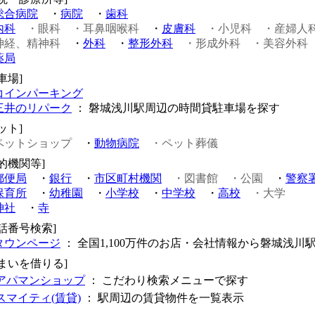
総合病院
・
病院
・
歯科
内科
・眼科
・耳鼻咽喉科
・
皮膚科
・小児科
・産婦人
神経、精神科
・
外科
・
整形外科
・形成外科
・美容外科
薬局
車場]
コインパーキング
三井のリパーク
： 磐城浅川駅周辺の時間貸駐車場を探す
ット]
ペットショップ
・
動物病院
・ペット葬儀
的機関等]
郵便局
・
銀行
・
市区町村機関
・図書館
・公園
・
警察
保育所
・
幼稚園
・
小学校
・
中学校
・
高校
・大学
神社
・
寺
電話番号検索]
タウンページ
： 全国1,100万件のお店・会社情報から磐城浅川
住まいを借りる]
アパマンショップ
： こだわり検索メニューで探す
スマイティ(賃貸)
： 駅周辺の賃貸物件を一覧表示