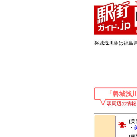
磐城浅川駅は福島県
「磐城浅
駅周辺の情報
[美
・
[