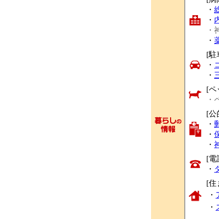
・
・
・
・
[駐
・
・
[ペ
・
[公
・
・
・
[
・
[
・
・