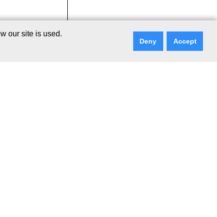
 our site is used.
Deny
Accept
こちら
航空写真
[Google]
0m以内
○2km以内
●5km以内
？ラーメン食べる？
らお店を比較
案内付！自分にあ