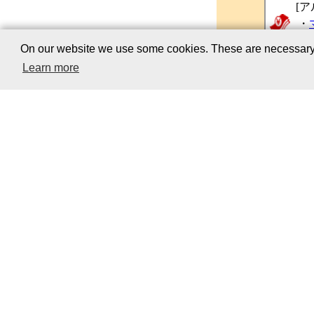
[ア
・
・
On our website we use some cookies. These are necessary fo
[地
Learn more
・
G
●
駅周
「磐城浅
暮らしの情報
・
居酒
・
焼肉
・
ラー
・そば