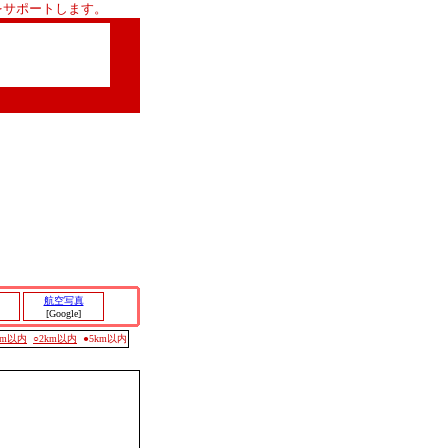
をサポートします。
。
航空写真
[Google]
0m以内
○2km以内
●5km以内