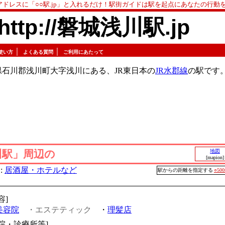
アドレスに「○○駅.jp」と入れるだけ！駅街ガイドは駅を起点にあなたの行動
http://磐城浅川駅.jp
｜
｜
使い方
よくある質問
ご利用にあたって
石川郡浅川町大字浅川にある、JR東日本の
JR水郡線
の駅です
川駅」周辺の
地図
[mapion]
:
居酒屋・ホテルなど
駅からの距離を指定する
○50
容]
美容院
・エステティック
・
理髪店
病院・診療所等]