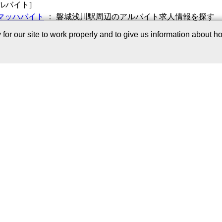
ルバイト]
マッハバイト
： 磐城浅川駅周辺のアルバイト求人情報を探す
fromA
：
アルバイト求人情報
r our site to work properly and to give us information about how
図]
oogle Map
・
Mapion
見つけた!jp 地域版
辺のあなたのお店を紹介します。掲載に関するお問い合わせは
川駅」周辺で
地図
[mapion]
:
美容院・病院・駐車場など
駅からの距離を指定する
○50
屋
・ビアガーデン
磐城浅川駅で居酒屋行く
それとも焼き肉？
・
中華
・
ぐるなび
：
検索結果か
メン
・
すし
・
美味案内
：
全店ルート
・うどん
ったお店が探せる